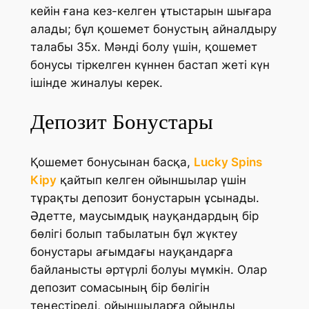
кейін ғана кез-келген ұтыстарын шығара
алады; бұл қошемет бонустың айналдыру
талабы 35x. Мәнді болу үшін, қошемет
бонусы тіркелген күннен бастап жеті күн
ішінде жиналуы керек.
Депозит Бонустары
Қошемет бонусынан басқа,
Lucky Spins
Кіру
қайтып келген ойыншылар үшін
тұрақты депозит бонустарын ұсынады.
Әдетте, маусымдық науқандардың бір
бөлігі болып табылатын бұл жүктеу
бонустары ағымдағы науқандарға
байланысты әртүрлі болуы мүмкін. Олар
депозит сомасының бір бөлігін
теңестіреді, ойыншыларға ойынды