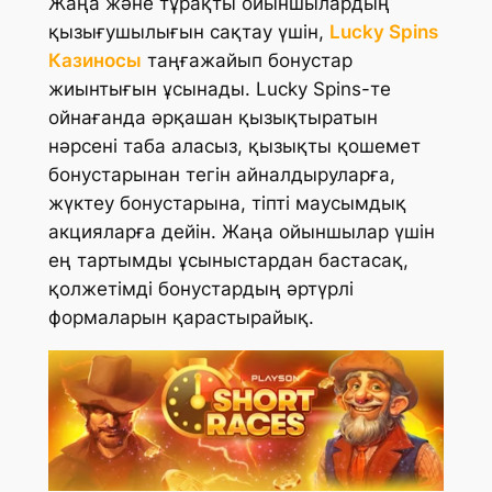
Жаңа және тұрақты ойыншылардың
қызығушылығын сақтау үшін,
Lucky Spins
Казиносы
таңғажайып бонустар
жиынтығын ұсынады. Lucky Spins-те
ойнағанда әрқашан қызықтыратын
нәрсені таба аласыз, қызықты қошемет
бонустарынан тегін айналдыруларға,
жүктеу бонустарына, тіпті маусымдық
акцияларға дейін. Жаңа ойыншылар үшін
ең тартымды ұсыныстардан бастасақ,
қолжетімді бонустардың әртүрлі
формаларын қарастырайық.