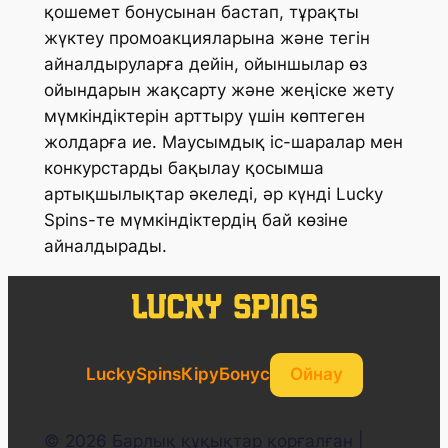
қошемет бонусынан бастап, тұрақты
жүктеу промоакцияларына және тегін
айналдыруларға дейін, ойыншылар өз
ойындарын жақсарту және жеңіске жету
мүмкіндіктерін арттыру үшін көптеген
жолдарға ие. Маусымдық іс-шаралар мен
конкурстарды бақылау қосымша
артықшылықтар әкеледі, әр күнді Lucky
Spins-те мүмкіндіктердің бай көзіне
айналдырады.
LuckySpins
Кіру
Бонус
Ойнау
© 2026 Барлық құқықтар қорғалған |