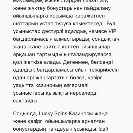
маусымдық ұсыныстардан ләззат алу
және жүктеу бонустарынан пайдалану
ойыншыларға қосымша қаражатпен
шоттарын ұстап тұруға көмектеседі. Бұл
ұсыныстар дәстүрлі адалдық немесе VIP
бағдарламасын алмастырады, сондықтан
жаңа және қайтып келген ойыншылар
әрқашан тартымды ынталандыруларға
қол жеткізе алады. Дегенмен, белсенді
адалдық бағдарламасы ойын тәжірибесін
одан әрі жақсартатын болса, қазіргі
уақытта казиноның өзгермелі
ұсыныстары қызықты нәрселерді
сақтайды.
Соңында, Lucky Spins Казиносы жаңа
және қазіргі ойыншыларға арналған
бонустардың таңдауын ұсынады. Бай