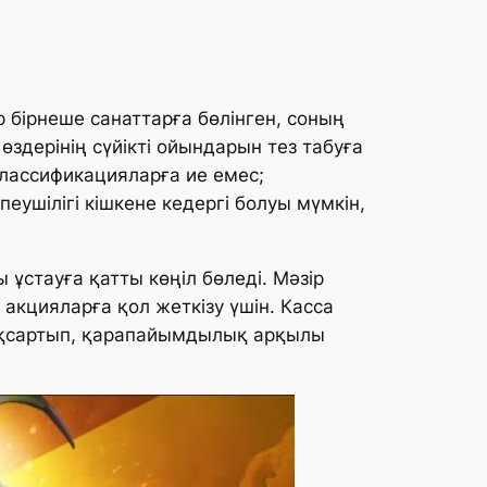
 бірнеше санаттарға бөлінген, соның
өздерінің сүйікті ойындарын тез табуға
классификацияларға ие емес;
ушілігі кішкене кедергі болуы мүмкін,
 ұстауға қатты көңіл бөледі. Мәзір
н акцияларға қол жеткізу үшін. Касса
жақсартып, қарапайымдылық арқылы