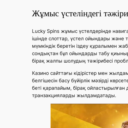
Жұмыс үстеліндегі тәжір
Lucky Spins жұмыс үстелдерінде навиг
ішінде слоттар, үстел ойындары және т
мүмкіндік беретін іздеу құралымен жа
сондықтан бұл ойындарды табу қиыныра
бірақ жалпы шолудың тәжірибесі проб
Казино сайттағы кідірістер мен жылдам
белгішесін басу бүйірлік мәзірді көрсе
беті қарапайым, бірақ ойластырылған
транзакцияларды жылдамдатады.