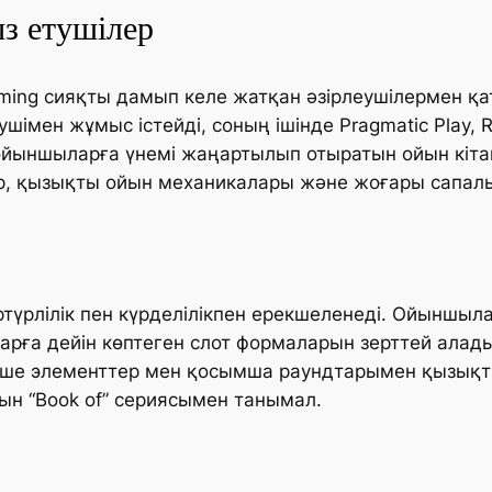
з етушілер
Gaming сияқты дамып келе жатқан әзірлеушілермен қа
мен жұмыс істейді, соның ішінде Pragmatic Play, R
 ойыншыларға үнемі жаңартылып отыратын ойын кіта
ар, қызықты ойын механикалары және жоғары сапалы
әртүрлілік пен күрделілікпен ерекшеленеді. Ойыншыл
арға дейін көптеген слот формаларын зерттей ала
екше элементтер мен қосымша раундтарымен қызықт
ын “Book of” сериясымен танымал.