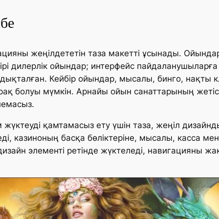
ибе
ацияны жеңілдететін таза макетті ұсынады. Ойындар
ірі дилерлік ойындар; интерфейс пайдаланушыларға 
бдықталған. Кейбір ойындар, мысалы, бинго, нақты 
қ болуы мүмкін. Арнайы ойын санаттарының жетіспе
лемасыз.
 жүктеуді қамтамасыз ету үшін таза, жеңіл дизайнды
теді, казиноның басқа бөліктеріне, мысалы, касса ме
 дизайн элементі ретінде жүктеледі, навигацияны 