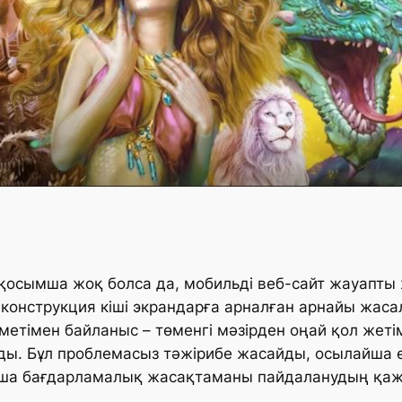
і қосымша жоқ болса да, мобильді веб-сайт жауапт
конструкция кіші экрандарға арналған арнайы жаса
метімен байланыс – төменгі мәзірден оңай қол жет
ы. Бұл проблемасыз тәжірибе жасайды, осылайша е
ша бағдарламалық жасақтаманы пайдаланудың қаж