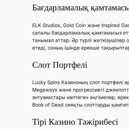
Бағдарламалық қамтамасы
ELK Studios, Gold Coin және Inspired 
сапалы бағдарламалық қамтамасыз етуші
танымал аттар. Әр түрлі жеткізушілер
етеді, соның ішінде ерекше тақырыпт
Слот Портфелі
Lucky Spins Казиноның слот портфелі 
Megaways және прогрессивті джекпотт
энтузиастары көптеген әңгімелер, ер
Book of Dead сияқты слоттарды қамтит
Тірі Казино Тәжірибесі