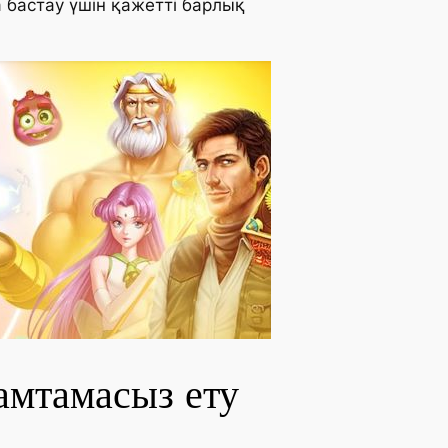
а бастау үшін қажетті барлық
амтамасыз ету