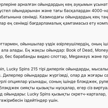
түрлеріне арналған ойындардың кең ауқымын ұсына
н, үстел ойындарынан және тағы басқалардан 4000-
 табатынына сенімді. Казинодағы ойындардың кең т
олар ең сенімді бағдарламалық қамтамасыз ету ком
тармен, ойыншылар үздік әзірлеушілердің, оның ішін
ала алады. Ең жақсы ойындар: Book of Dead, Money T
ар, бес барабанды видео слоттар, Megaways және пр
ніп, Lucky Spins 215 тірі дилерлік ойындарды, мысалы
. Дилерлер ойындарды жүргізеді, олар да жоғары са
үрлі опциялар ұсынады, соның ішінде блэкджек, рул
 блэкджек сияқты қызықты нұсқалар, егер сіз вирту
д ойындары: Lucky Spins қызықты скретч-карталар, 
жірибесін іздейтіндер үшін.