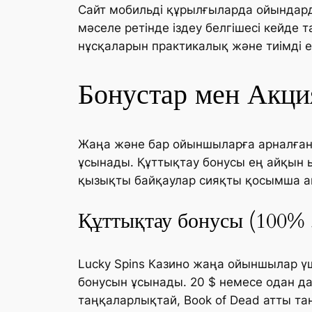
Сайт мобильді құрылғыларда ойындард
мәселе ретінде іздеу белгішесі кейде
нұсқаларын практикалық және тиімді 
Бонустар мен Акци
Жаңа және бар ойыншыларға арналған 
ұсынады. Құттықтау бонусы ең айқын 
қызықты байқаулар сияқты қосымша ак
Құттықтау бонусы (100% 5
Lucky Spins Казино жаңа ойыншылар үші
бонусын ұсынады. 20 $ немесе одан да 
таңқаларлықтай, Book of Dead атты т