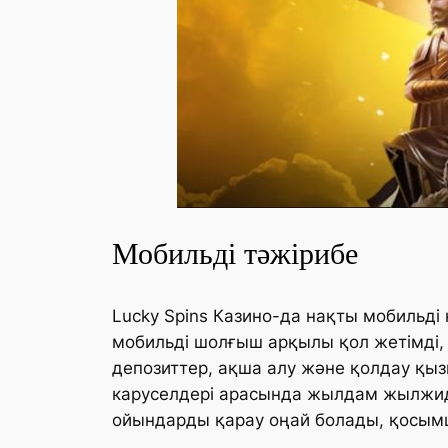
Мобильді тәжірибе
Lucky Spins Казино-да нақты мобильд
мобильді шолғыш арқылы қол жетімді, 
депозиттер, ақша алу және қолдау қыз
каруселдері арасында жылдам жылжид
ойындарды қарау оңай болады, қосым