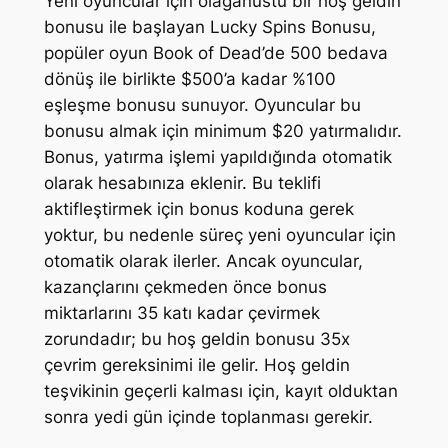
Yeni oyuncular için olağanüstü bir hoş geldin
bonusu ile başlayan Lucky Spins Bonusu,
popüler oyun Book of Dead’de 500 bedava
dönüş ile birlikte $500’a kadar %100
eşleşme bonusu sunuyor. Oyuncular bu
bonusu almak için minimum $20 yatırmalıdır.
Bonus, yatırma işlemi yapıldığında otomatik
olarak hesabınıza eklenir. Bu teklifi
aktifleştirmek için bonus koduna gerek
yoktur, bu nedenle süreç yeni oyuncular için
otomatik olarak ilerler. Ancak oyuncular,
kazançlarını çekmeden önce bonus
miktarlarını 35 katı kadar çevirmek
zorundadır; bu hoş geldin bonusu 35x
çevrim gereksinimi ile gelir. Hoş geldin
teşvikinin geçerli kalması için, kayıt olduktan
sonra yedi gün içinde toplanması gerekir.