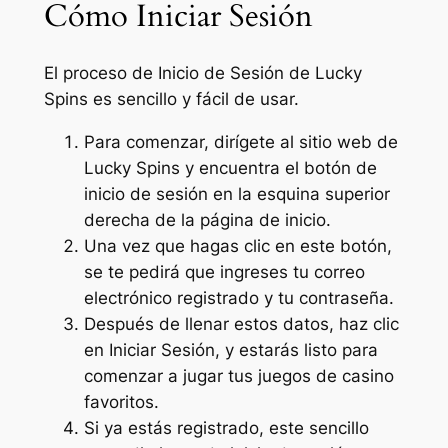
Cómo Iniciar Sesión
El proceso de Inicio de Sesión de Lucky
Spins es sencillo y fácil de usar.
Para comenzar, dirígete al sitio web de
Lucky Spins y encuentra el botón de
inicio de sesión en la esquina superior
derecha de la página de inicio.
Una vez que hagas clic en este botón,
se te pedirá que ingreses tu correo
electrónico registrado y tu contraseña.
Después de llenar estos datos, haz clic
en Iniciar Sesión, y estarás listo para
comenzar a jugar tus juegos de casino
favoritos.
Si ya estás registrado, este sencillo