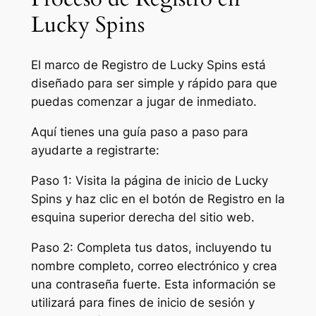
Lucky Spins
El marco de Registro de Lucky Spins está
diseñado para ser simple y rápido para que
puedas comenzar a jugar de inmediato.
Aquí tienes una guía paso a paso para
ayudarte a registrarte:
Paso 1: Visita la página de inicio de Lucky
Spins y haz clic en el botón de Registro en la
esquina superior derecha del sitio web.
Paso 2: Completa tus datos, incluyendo tu
nombre completo, correo electrónico y crea
una contraseña fuerte. Esta información se
utilizará para fines de inicio de sesión y