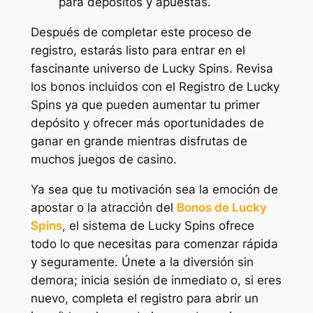
para depósitos y apuestas.
Después de completar este proceso de
registro, estarás listo para entrar en el
fascinante universo de Lucky Spins. Revisa
los bonos incluidos con el Registro de Lucky
Spins ya que pueden aumentar tu primer
depósito y ofrecer más oportunidades de
ganar en grande mientras disfrutas de
muchos juegos de casino.
Ya sea que tu motivación sea la emoción de
apostar o la atracción del
Bonos de Lucky
Spins
, el sistema de Lucky Spins ofrece
todo lo que necesitas para comenzar rápida
y seguramente. Únete a la diversión sin
demora; inicia sesión de inmediato o, si eres
nuevo, completa el registro para abrir un