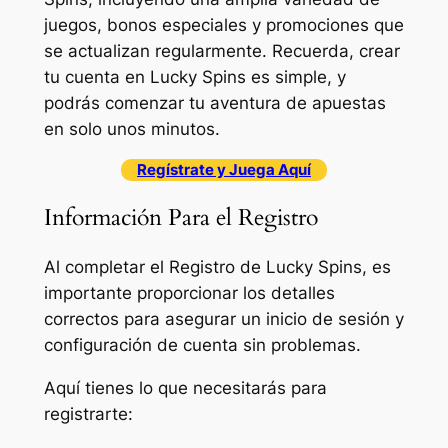
juegos, bonos especiales y promociones que
se actualizan regularmente. Recuerda, crear
tu cuenta en Lucky Spins es simple, y
podrás comenzar tu aventura de apuestas
en solo unos minutos.
Regístrate y Juega Aquí
Información Para el Registro
Al completar el Registro de Lucky Spins, es
importante proporcionar los detalles
correctos para asegurar un inicio de sesión y
configuración de cuenta sin problemas.
Aquí tienes lo que necesitarás para
registrarte: